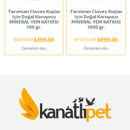
Tarımsan Clovex Kuşlar
Tarımsan Clovex Kuşlar
Için Doğal Koruyucu
Için Doğal Koruyucu
MİNERAL YEM KATKISI
MİNERAL YEM KATKISI
100 gr.
1000 gr.
Orijinal
Şu
Orijinal
Şu
₺
454,00
₺
399,00
₺
1.222,00
₺
999,00
fiyat:
andaki
fiyat:
anda
Devamını oku
Devamını oku
₺454,00.
fiyat:
₺1.222,00.
fiyat:
₺399,00.
₺999