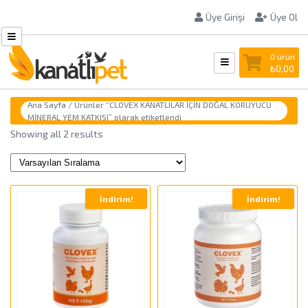
Üye Girişi
Üye Ol
0 ürün
₺
0,00
Ana Sayfa
/ Ürünler “CLOVEX KANATLILAR İÇİN DOĞAL KORUYUCU
MİNERAL YEM KATKISI” olarak etiketlendi
Showing all 2 results
İndirim!
İndirim!