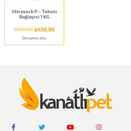
Ultrasorb P – Toksin
Bağlayıcı 1 KG
Orijinal
Şu
₺
600,00
₺
450,00
fiyat:
andaki
Devamını oku
₺600,00.
fiyat:
₺450,00.