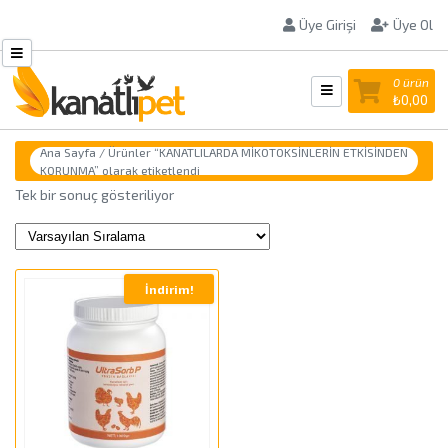
Üye Girişi
Üye Ol
0 ürün
₺
0,00
Ana Sayfa
/ Ürünler “KANATLILARDA MİKOTOKSİNLERİN ETKİSİNDEN
KORUNMA” olarak etiketlendi
Tek bir sonuç gösteriliyor
İndirim!